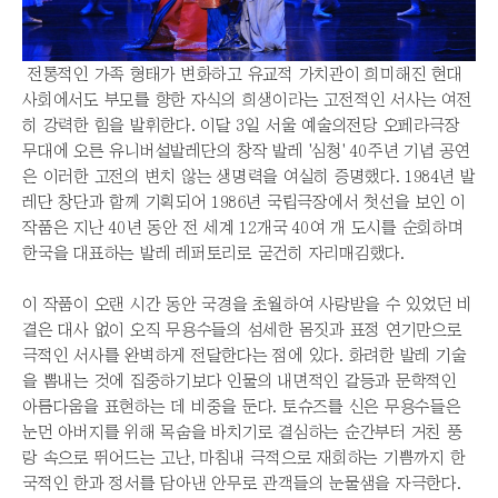
전통적인 가족 형태가 변화하고 유교적 가치관이 희미해진 현대
사회에서도 부모를 향한 자식의 희생이라는 고전적인 서사는 여전
히 강력한 힘을 발휘한다. 이달 3일 서울 예술의전당 오페라극장
무대에 오른 유니버설발레단의 창작 발레 '심청' 40주년 기념 공연
은 이러한 고전의 변치 않는 생명력을 여실히 증명했다. 1984년 발
레단 창단과 함께 기획되어 1986년 국립극장에서 첫선을 보인 이
작품은 지난 40년 동안 전 세계 12개국 40여 개 도시를 순회하며
한국을 대표하는 발레 레퍼토리로 굳건히 자리매김했다.
이 작품이 오랜 시간 동안 국경을 초월하여 사랑받을 수 있었던 비
결은 대사 없이 오직 무용수들의 섬세한 몸짓과 표정 연기만으로
극적인 서사를 완벽하게 전달한다는 점에 있다. 화려한 발레 기술
을 뽐내는 것에 집중하기보다 인물의 내면적인 갈등과 문학적인
아름다움을 표현하는 데 비중을 둔다. 토슈즈를 신은 무용수들은
눈먼 아버지를 위해 목숨을 바치기로 결심하는 순간부터 거친 풍
랑 속으로 뛰어드는 고난, 마침내 극적으로 재회하는 기쁨까지 한
국적인 한과 정서를 담아낸 안무로 관객들의 눈물샘을 자극한다.