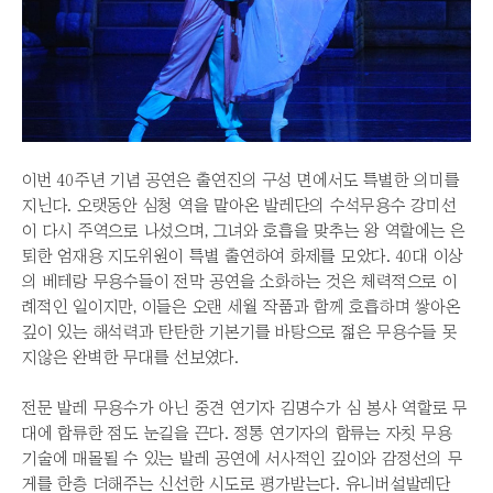
이번 40주년 기념 공연은 출연진의 구성 면에서도 특별한 의미를
지닌다. 오랫동안 심청 역을 맡아온 발레단의 수석무용수 강미선
이 다시 주역으로 나섰으며, 그녀와 호흡을 맞추는 왕 역할에는 은
퇴한 엄재용 지도위원이 특별 출연하여 화제를 모았다. 40대 이상
의 베테랑 무용수들이 전막 공연을 소화하는 것은 체력적으로 이
례적인 일이지만, 이들은 오랜 세월 작품과 함께 호흡하며 쌓아온
깊이 있는 해석력과 탄탄한 기본기를 바탕으로 젊은 무용수들 못
지않은 완벽한 무대를 선보였다.
전문 발레 무용수가 아닌 중견 연기자 김명수가 심 봉사 역할로 무
대에 합류한 점도 눈길을 끈다. 정통 연기자의 합류는 자칫 무용
기술에 매몰될 수 있는 발레 공연에 서사적인 깊이와 감정선의 무
게를 한층 더해주는 신선한 시도로 평가받는다. 유니버설발레단