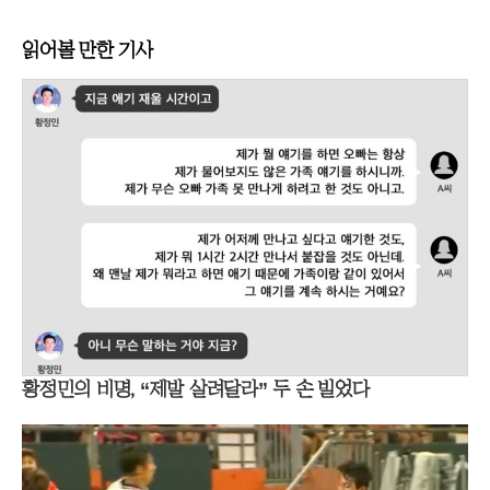
읽어볼 만한 기사
황정민의 비명, “제발 살려달라” 두 손 빌었다