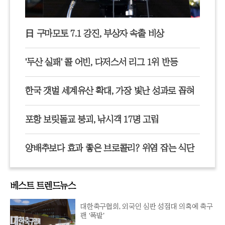
日 구마모토 7.1 강진, 부상자 속출 비상
'두산 실패' 콜 어빈, 다저스서 리그 1위 반등
한국 갯벌 세계유산 확대, 가장 빛난 성과로 꼽혀
포항 보릿돌교 붕괴, 낚시객 17명 고립
양배추보다 효과 좋은 브로콜리? 위염 잡는 식단
베스트 트렌드뉴스
대한축구협회, 외국인 심판 성접대 의혹에 축구
팬 ‘폭발’