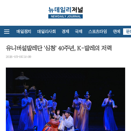
뉴스홈
매일정치
데일리사회
경제
국제
스포츠타임
연예
문
유니버설발레단 '심청' 40주년, K-발레의 저력
2026-05-04 18:09