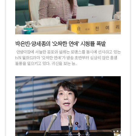
박은빈·양세종의 '오싹한 연애' 시청률 폭발
안방극장에 서늘한 공포와 설레는 로맨스를 동시에 선사하고 있는
tvN 월화드라마 ‘오싹한 연애’가 방송 초반부터 심상치 않은 흥행
돌풍을 일으키고 있다. 귀신을 보는 능..