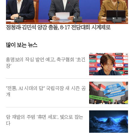
정청래·김민석 양강 충돌, 8·17 전당대회 시계제로
많이 보는 뉴스
홍명보의 작심 발언 예고, 축구협회 '초긴
장'
"전통, AI 시대의 답" 국립극장 새 시즌 공
개
암 재발의 주범 '휴면 세포', 빛으로 잡는
다