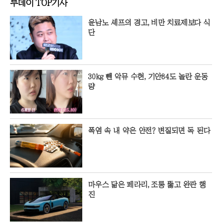
투데이 TOP기사
윤남노 셰프의 경고, 비만 치료제보다 식
단
30kg 뺀 악뮤 수현, 기안84도 놀란 운동
량
폭염 속 내 약은 안전? 변질되면 독 된다
마우스 닮은 페라리, 조롱 뚫고 완판 행
진