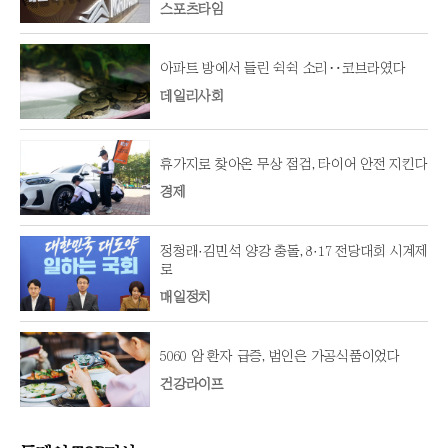
스포츠타임
아파트 방에서 들린 쉭쉭 소리‥코브라였다
데일리사회
휴가지로 찾아온 무상 점검, 타이어 안전 지킨다
경제
정청래·김민석 양강 충돌, 8·17 전당대회 시계제
로
매일정치
5060 암 환자 급증, 범인은 가공식품이었다
건강라이프