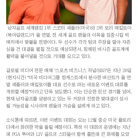
남자골프 세계랭킹 1위 스코티 셰플러(미국)와 2위 로리 매킬로이
(북아일랜드)가 올 연말, 전 세계 골프 팬들의 이목을 집중시킬 빅
매치에서 맞붙을 전망이다. 두 선수가 각각 팀의 주장을 맡아 자존
심을 건 대결을 펼칠 것으로 예상되면서, 침체된 비시즌 골프계에
활력을 불어넣을 것으로 기대를 모으고 있다.
글로벌 미디어 전문 매체 ‘스포츠 비즈니스 저널(SBJ)’은 지난 26일
(현지시간) “미국 미디어그룹 컴캐스트에서 분사한 버산트가 올 연
말 셰플러와 매킬로이를 대표 선수로 하는 새로운 이벤트 대회를
개최할 예정”이라고 단독 보도했다. 이는 단순한 친선 경기를 넘어,
현재 남자골프를 양분하고 있는 두 거장의 진정한 맞대결이 성사
될 가능성을 시사하며 팬들의 가슴을 설레게 하고 있다.
소식통에 따르면, 이번 이벤트 대회는 오는 12월 중순 미국 플로리
다에서 화려한 막을 올릴 예정이다. 특히 이 대회의 운영에는 지난
해 PGA 투어와 LIV 골프의 스타들이 함께 출전해 큰 화제를 모았