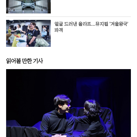
얼굴 드러낸 올라프…뮤지컬 '겨울왕국'
파격
읽어볼 만한 기사