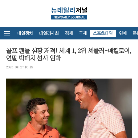
뉴스홈
매일정치
데일리사회
경제
국제
스포츠타임
연예
문
골프 팬들 심장 저격! 세계 1, 2위 셰플러-매킬로이,
연말 빅매치 성사 임박
2025-08-27 10:15