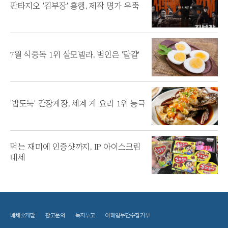
판타지오 '김부장' 흥행, 제작 명가 우뚝
7월 식중독 1위 살모넬라, 범인은 '달걀'
'밥도둑' 간장게장, 세계 게 요리 1위 등극
먹는 재미에 인증샷까지, IP 아이스크림
대세
매체소개말
광고문의
독자투고
이메일무단수집거부