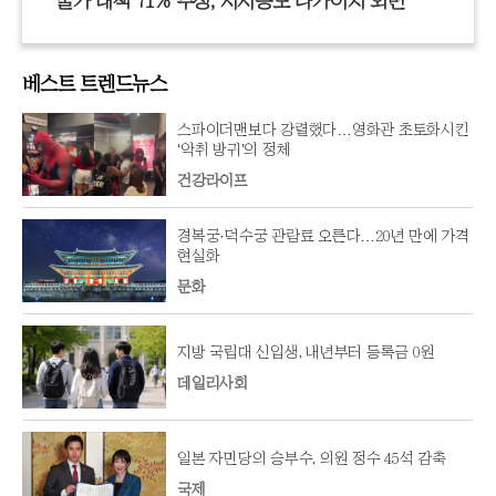
물가 대책 71% 부정, 지지층도 다카이치 외면
베스트 트렌드뉴스
스파이더맨보다 강렬했다…영화관 초토화시킨
‘악취 방귀’의 정체
건강라이프
경복궁·덕수궁 관람료 오른다…20년 만에 가격
현실화
문화
지방 국립대 신입생, 내년부터 등록금 0원
데일리사회
일본 자민당의 승부수, 의원 정수 45석 감축
국제