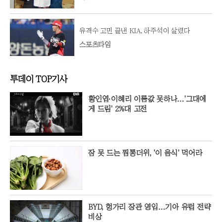
유격수 고민 끝낸 KIA, 하주석이 살렸다
스포츠타임
투데이 TOP기사
황인엽·이혜리 이름값 못하나…'그대에
게 드림' 2%대 고전
잠 못 드는 찜통더위, '이 음식' 먹어라
BYD, 헝가리 장관 영입…기아 유럽 전략
비상