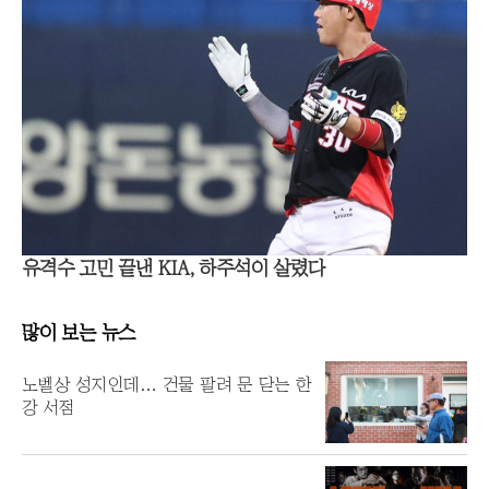
유격수 고민 끝낸 KIA, 하주석이 살렸다
많이 보는 뉴스
노벨상 성지인데… 건물 팔려 문 닫는 한
강 서점