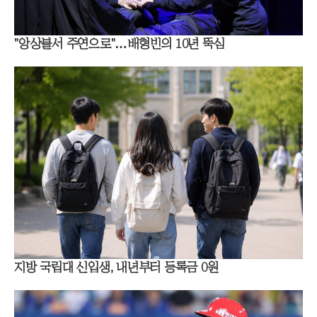
"앙상블서 주연으로"…배형빈의 10년 뚝심
지방 국립대 신입생, 내년부터 등록금 0원