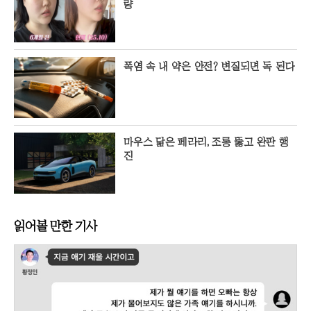
량
폭염 속 내 약은 안전? 변질되면 독 된다
마우스 닮은 페라리, 조롱 뚫고 완판 행
진
읽어볼 만한 기사