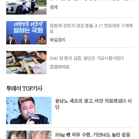
경제
정청래·김민석 양강 충돌, 8·17 전당대회 시계제
로
매일정치
5060 암 환자 급증, 범인은 가공식품이었다
건강라이프
투데이 TOP기사
윤남노 셰프의 경고, 비만 치료제보다 식
단
30kg 뺀 악뮤 수현, 기안84도 놀란 운동