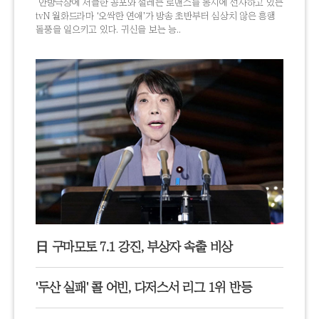
안방극장에 서늘한 공포와 설레는 로맨스를 동시에 선사하고 있는
tvN 월화드라마 ‘오싹한 연애’가 방송 초반부터 심상치 않은 흥행
돌풍을 일으키고 있다. 귀신을 보는 능..
日 구마모토 7.1 강진, 부상자 속출 비상
'두산 실패' 콜 어빈, 다저스서 리그 1위 반등