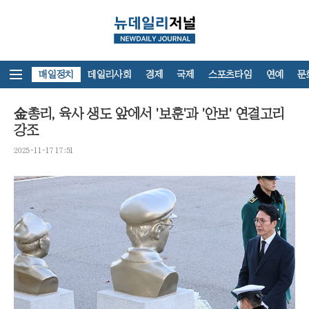
뉴스홈
매일정치
데일리사회
경제
국제
스포츠타임
연예
문
金총리, 육사 생도 앞에서 '보훈'과 '안보' 연결고리
강조
2025-11-17 17:51