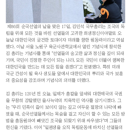
제86회 순국선열의 날을 맞은 17일, 김민석 국무총리는 조국의 독
립을 위해 모든 것을 바친 선열들의 고귀한 희생정신이야말로 오
늘날 대한민국의 굳건한 토대이자 미래를 향한 원동력이라고 역설
했다. 이날 서울 노원구 육군사관학교에서 열린 기념식에 참석한
김 총리는 기념사를 통해 "선열들의 숭고한 삶과 정신을 깊이 되새
기며, 국민이 진정한 주인이 되는 나라, 모든 국민이 더불어 행복한
대한민국을 만드는 데 모든 힘을 쏟겠다"고 천명했다. 특히 미래
국군 간성이 될 육사 생도들 앞에서 대한민국의 뿌리와 국가 보훈
의 중요성을 강조하며 기념식의 의미를 더했다.
김 총리는 120년 전 오늘, 일제가 총칼을 앞세워 대한제국의 국권
을 무참히 강탈했던 을사늑약의 치욕적인 역사를 상기시켰다. 그
는 "우리 민족이 끝이 보이지 않는 깊고 어두운 절망의 나락에 빠
졌을 때, 순국선열들께서는 목숨을 걸고 자신이 할 수 있는 모든 방
법을 총동원하여 빼앗긴 조국을 되찾기 위해 싸우셨다"며 그들의
헌신을 기렸다. 이어 "일평생을 오직 독립운동에 바치신 선열들의