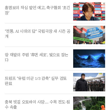
홍명보의 작심 발언 예고, 축구협회 '초긴
장'
"전통, AI 시대의 답" 국립극장 새 시즌 공
개
암 재발의 주범 '휴면 세포', 빛으로 잡는
다
트럼프 "유럽 미군 1/3 감축" 실무 검토
완료
충북 빗길 오토바이 사망… 수목 전도·침
수 속출