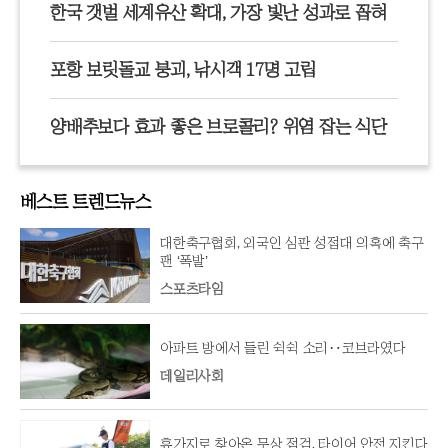
한국 갯벌 세계유산 확대, 가장 빛난 성과로 꼽혀
포항 보릿돌교 붕괴, 낚시객 17명 고립
양배추보다 효과 좋은 브로콜리? 위염 잡는 식단
베스트 트렌드뉴스
대한축구협회, 외국인 심판 성접대 의혹에 축구
팬 ‘폭발’
스포츠타임
아파트 방에서 들린 쉭쉭 소리‥코브라였다
데일리사회
휴가지로 찾아온 무상 점검, 타이어 안전 지킨다