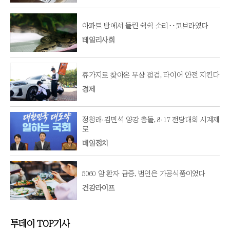
아파트 방에서 들린 쉭쉭 소리‥코브라였다
데일리사회
휴가지로 찾아온 무상 점검, 타이어 안전 지킨다
경제
정청래·김민석 양강 충돌, 8·17 전당대회 시계제
로
매일정치
5060 암 환자 급증, 범인은 가공식품이었다
건강라이프
투데이 TOP기사