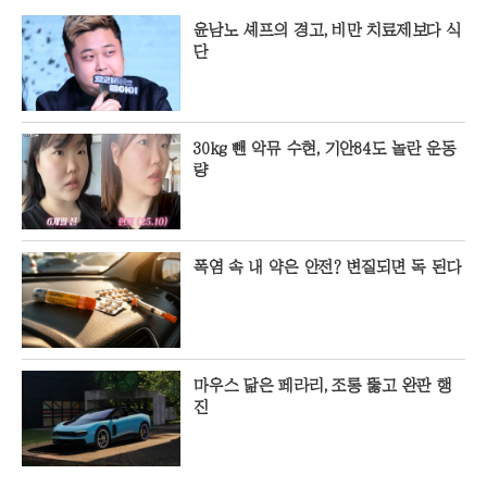
윤남노 셰프의 경고, 비만 치료제보다 식
단
30kg 뺀 악뮤 수현, 기안84도 놀란 운동
량
폭염 속 내 약은 안전? 변질되면 독 된다
마우스 닮은 페라리, 조롱 뚫고 완판 행
진