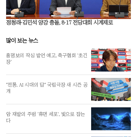
정청래·김민석 양강 충돌, 8·17 전당대회 시계제로
많이 보는 뉴스
홍명보의 작심 발언 예고, 축구협회 '초긴
장'
"전통, AI 시대의 답" 국립극장 새 시즌 공
개
암 재발의 주범 '휴면 세포', 빛으로 잡는
다