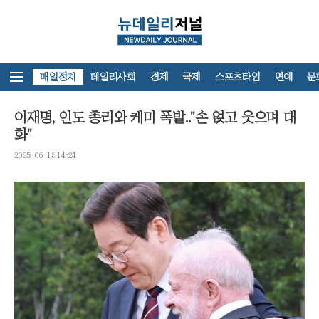
뉴스홈
매일정치
데일리사회
경제
국제
스포츠타임
연예
문
이재명, 인도 총리와 케미 폭발.."손 얹고 웃으며 대
화"
2025-06-18 14:24