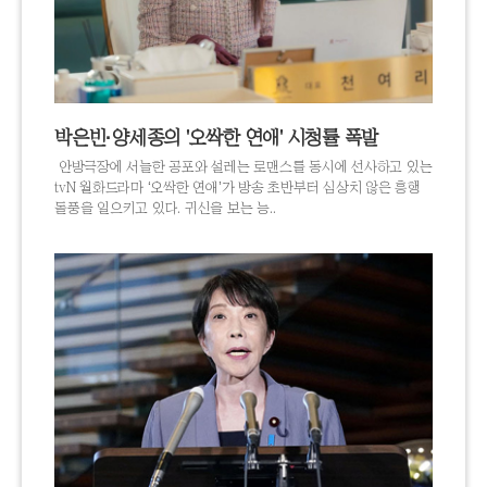
박은빈·양세종의 '오싹한 연애' 시청률 폭발
안방극장에 서늘한 공포와 설레는 로맨스를 동시에 선사하고 있는
tvN 월화드라마 ‘오싹한 연애’가 방송 초반부터 심상치 않은 흥행
돌풍을 일으키고 있다. 귀신을 보는 능..