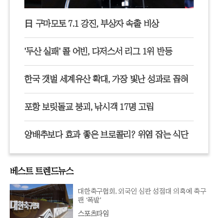
日 구마모토 7.1 강진, 부상자 속출 비상
'두산 실패' 콜 어빈, 다저스서 리그 1위 반등
한국 갯벌 세계유산 확대, 가장 빛난 성과로 꼽혀
포항 보릿돌교 붕괴, 낚시객 17명 고립
양배추보다 효과 좋은 브로콜리? 위염 잡는 식단
베스트 트렌드뉴스
대한축구협회, 외국인 심판 성접대 의혹에 축구
팬 ‘폭발’
스포츠타임