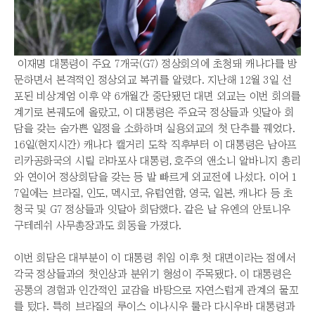
이재명 대통령이 주요 7개국(G7) 정상회의에 초청돼 캐나다를 방
문하면서 본격적인 정상외교 복귀를 알렸다. 지난해 12월 3일 선
포된 비상계엄 이후 약 6개월간 중단됐던 대면 외교는 이번 회의를
계기로 본궤도에 올랐고, 이 대통령은 주요국 정상들과 잇달아 회
담을 갖는 숨가쁜 일정을 소화하며 실용외교의 첫 단추를 꿰었다.
16일(현지시간) 캐나다 캘거리 도착 직후부터 이 대통령은 남아프
리카공화국의 시릴 라마포사 대통령, 호주의 앤소니 알바니지 총리
와 연이어 정상회담을 갖는 등 발 빠르게 외교전에 나섰다. 이어 1
7일에는 브라질, 인도, 멕시코, 유럽연합, 영국, 일본, 캐나다 등 초
청국 및 G7 정상들과 잇달아 회담했다. 같은 날 유엔의 안토니우
구테레쉬 사무총장과도 회동을 가졌다.
이번 회담은 대부분이 이 대통령 취임 이후 첫 대면이라는 점에서
각국 정상들과의 첫인상과 분위기 형성이 주목됐다. 이 대통령은
공통의 경험과 인간적인 교감을 바탕으로 자연스럽게 관계의 물꼬
를 텄다. 특히 브라질의 루이스 이나시우 룰라 다시우바 대통령과